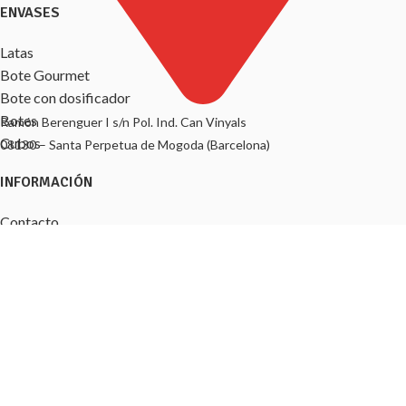
ENVASES
Latas
Bote Gourmet
Bote con dosificador
Botes
Ramón Berenguer I s/n Pol. Ind. Can Vinyals
Cubos
08130 – Santa Perpetua de Mogoda (Barcelona)
INFORMACIÓN
Contacto
Aviso legal
Política de Cookies
Política de privacidad
Términos y condiciones
Iko Food
- Todos los derechos reservados - Diseñado por
JJ Caro
Soluciones Web
.