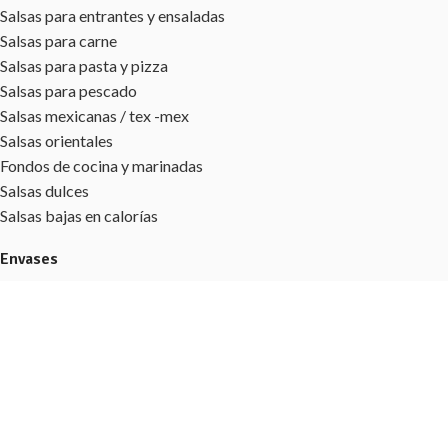
Salsas para entrantes y ensaladas
Salsas para carne
Salsas para pasta y pizza
Salsas para pescado
Salsas mexicanas / tex -mex
Salsas orientales
Fondos de cocina y marinadas
Salsas dulces
Salsas bajas en calorías
Envases
Latas
Bote Gourmet
Bote con dosificador
Botes
Cubos
Información