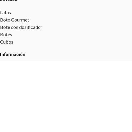
Latas
Bote Gourmet
Bote con dosificador
Botes
Cubos
Información
Contacto
Aviso legal
Política de Cookies
Política de privacidad
Términos y condiciones
Iko Food
- Todos los derechos reservados - Diseñado por
JJ Caro
Soluciones Web
.